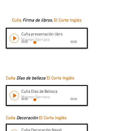
Cuña
Firma de libros
.
El Corte Inglés
Cuña presentación libro
Mamen Serrano
00:00
00:00
Cuña
Días de belleza
El Corte Inglés
Cuña Días de Belleza
Mamen Serrano
00:00
00:00
Cuña
Decoración
El Corte Inglés
Cuña Decoración Navidad