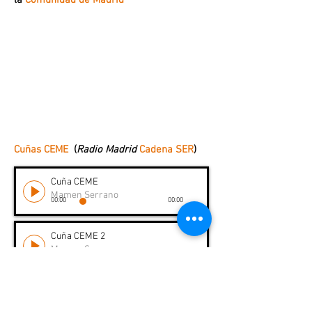
la
Comunidad de Madrid
Cuñas CEME
(
Radio Madrid
Cadena SER
)
Cuña CEME
Mamen Serrano
00:00
00:00
Cuña CEME 2
Mamen Serrano
00:00
00:00