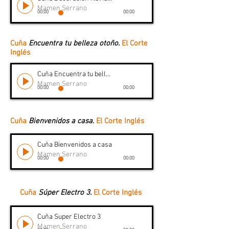
Mamen Serrano
00:00
00:00
Cuña
Encuentra tu belleza otoño.
El Corte
Inglés
Cuña Encuentra tu belleza otoño
Mamen Serrano
00:00
00:00
Cuña
Bienvenidos a casa.
El Corte Inglés
Cuña Bienvenidos a casa
Mamen Serrano
00:00
00:00
Cuña
Súper Electro 3.
El Corte Inglés
Cuña Super Electro 3
Mamen Serrano