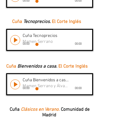
00:00
00:00
Cuña
Tecnoprecios.
El Corte Inglés
Cuña Tecnoprecios
Mamen Serrano
00:00
00:00
Cuña
Bienvenidos a casa.
El Corte Inglés
Cuña Bienvenidos a casa. El Corte Inglés
Mamen Serrano y Álvaro Reina
00:00
00:00
Cuña
Clásicos en Verano.
Comunidad de
Madrid