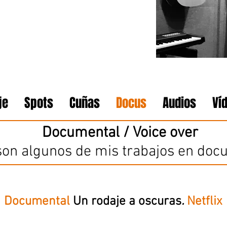
je
Spots
Cuñas
Docus
Audios
Ví
Documental / Voice over
son algunos de mis trabajos en doc
Documental
Un rodaje a oscuras
.
Netflix