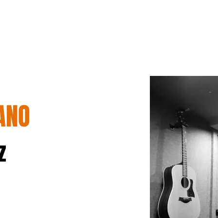
ANO
z