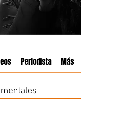
deos
Periodista
Más
umentales